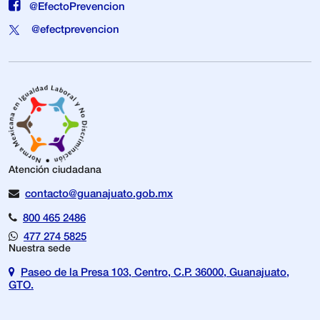
@EfectoPrevencion
@efectprevencion
Atención ciudadana
contacto@guanajuato.gob.mx
800 465 2486
477 274 5825
Nuestra sede
Paseo de la Presa 103, Centro, C.P. 36000, Guanajuato,
GTO.